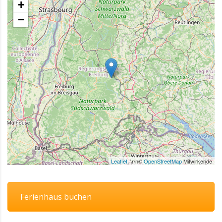
+
−
Leaflet
, \r\n©
OpenStreetMap
Mitwirkende
Ferienhaus buchen